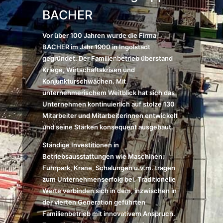
BACHER
Vor über 100 Jahren wurde die Firma
BACHER im Jahr 1900 in Ingolstadt
gegründet. Der Familienbetrieb überstand
Kriege, Wirtschaftskrisen und
Konjunkturschwächen. Mit
unternehmerischem Weitblick hat sich das
Unternehmen kontinuierlich auf stolze 130
Mitarbeiter und Mitarbeiterinnen entwickelt
und seine Stärken konsequent ausgebaut.
Ständige Investitionen in
Betriebsausstattungen wie Maschinen,
Fuhrpark, Krane, Schalungen u.v.m. tragen
zum Unternehmenserfolg bei. Traditionelle
Werte verbinden sich in dem, inzwischen in
der vierten Generation geführten
Familienbetrieb mit innovativem Anspruch.