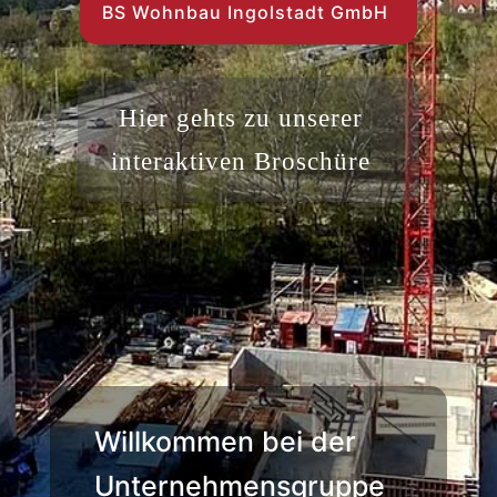
BS Wohnbau Ingolstadt GmbH
Hier gehts zu unserer
interaktiven Broschüre
Willkommen bei der
Unter­nehmens­­gruppe