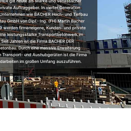
R gilt heute als Marke und verlässlicher
private Auftraggeber. In vierter Generation
 Unternehmen wie BACHER Hoch- und Tiefbau
 GmbH von Dipl.- Ing. (FH) Martin Bacher
09 werden firmeneigene, Kunden- und private
rne leistungsstarke Transportbetonwerk im
. Seit Jahren ist die Firma BACHER DER
tbetonbau. Durch eine massive Erweiterung
 Transport- und Aushubgeräten ist die Firma
rdarbeiten im großen Umfang auszuführen.