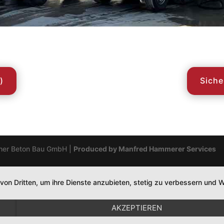
)
Siche
her Beton Bau GmbH |
Produced by Manfred Hammerer Services
 von Dritten, um ihre Dienste anzubieten, stetig zu verbessern un
AKZEPTIEREN