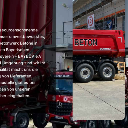
ressourcenschonende
h unser umweltbewusstes,
betonwerk Betone in
den Bayerischen
gsverein – BAYBÜV e.V.
d Umgebung sind wir Ihr
alität macht uns die
 von Lieferanten.
stelle gibt es bei
rden von unseren
her eingehalten.